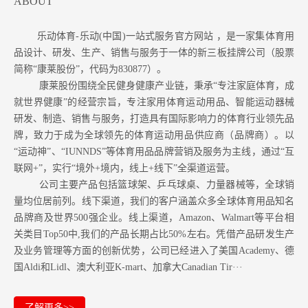
ABOUT
乐动体育-乐动(中国)一站式服务官方网站 ，是一家集体育用
品设计、研发、生产、销售与服务于一体的新三板挂牌公司（股票
简称“康莱股份”，代码为830877）。
康莱股份围绕全民健身健康产业链，秉承“专注家庭体育，成
就世界健康”的经营宗旨，专注家用体育运动用品、智能运动器械
研发、制造、销售与服务，打造具有国际影响力的体育行业领先品
牌，致力于成为全球领先的体育运动用品供应商（品牌商）。以
“运动神”、“IUNNDS”等体育用品品牌营销及服务为主线，通过“互
联网+”，实行“境外+境内，线上+线下”全渠道运营。
公司主要产品包括篮球架、乒乓球桌、力量器械等，全球销
量均位居前列。
线下渠道，我们的客户涵盖众多全球体育用品知名
品牌商及世界500强企业。
线上渠道，Amazon
、Walmart等
平台相
关类目Top50中,我们的产品长期占比50%左右。凭借产品研发生产
及业务管理等方面的创新优势，公司已经进入了美国Academy、德
国Aldi和Lidl、澳大利亚K-mart、加拿大Canadian Tir···
了解更多>>